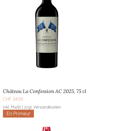
Château La Confession AC 2025, 75 cl
Preis
CHF 24.50
inkl. MwSt
|
zzgl. Versandkosten
En Primeur