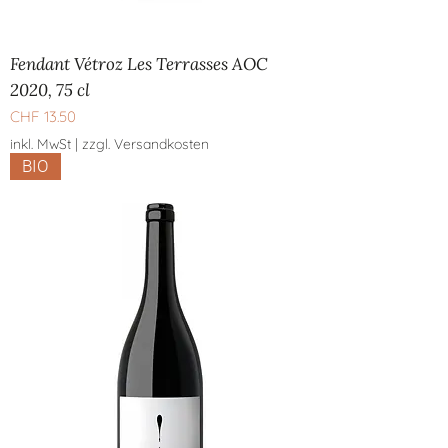
Fendant Vétroz Les Terrasses AOC
2020, 75 cl
Preis
CHF 13.50
inkl. MwSt
|
zzgl. Versandkosten
BIO