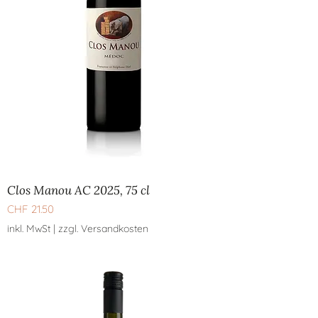
Clos Manou AC 2025, 75 cl
Preis
CHF 21.50
inkl. MwSt
|
zzgl. Versandkosten