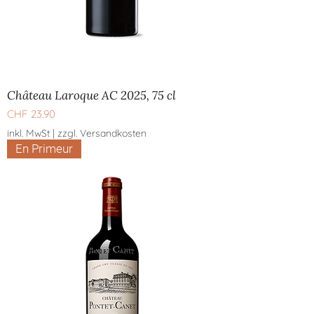
Château Laroque AC 2025, 75 cl
Preis
CHF 23.90
inkl. MwSt
|
zzgl. Versandkosten
En Primeur