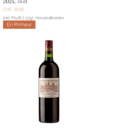
2025, 75 cl
Preis
CHF 25.90
inkl. MwSt
|
zzgl. Versandkosten
En Primeur