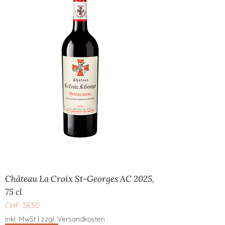
Château La Croix St-Georges AC 2025,
75 cl
Preis
CHF 38.50
inkl. MwSt
|
zzgl. Versandkosten