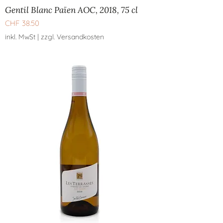
Gentil Blanc Païen AOC, 2018, 75 cl
Preis
CHF 38.50
inkl. MwSt
|
zzgl. Versandkosten