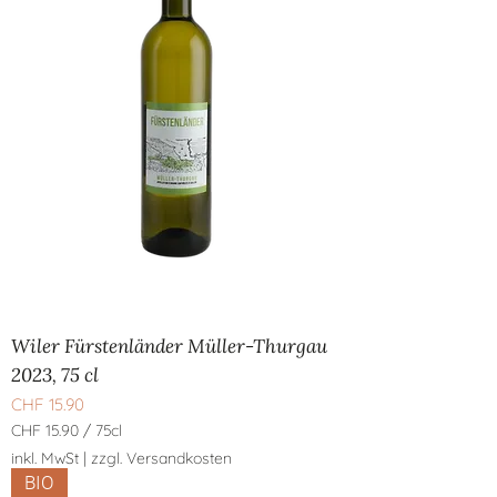
Wiler Fürstenländer Müller-Thurgau
2023, 75 cl
Preis
CHF 15.90
CHF 15.90
/
75cl
C
inkl. MwSt
|
zzgl. Versandkosten
H
BIO
F