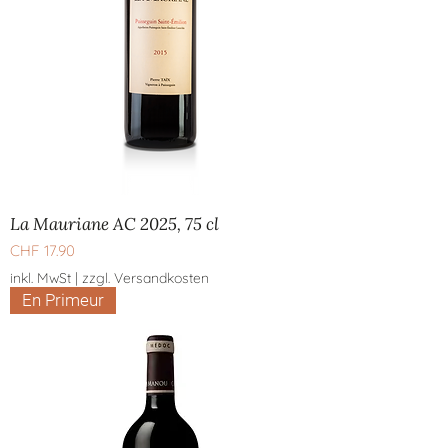
La Mauriane AC 2025, 75 cl
Preis
CHF 17.90
inkl. MwSt
|
zzgl. Versandkosten
En Primeur