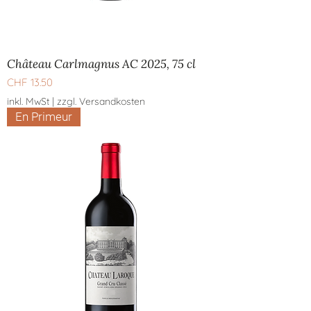
Château Carlmagnus AC 2025, 75 cl
Preis
CHF 13.50
inkl. MwSt
|
zzgl. Versandkosten
En Primeur