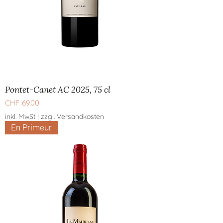
Pontet-Canet AC 2025, 75 cl
Preis
CHF 69.00
inkl. MwSt
|
zzgl. Versandkosten
En Primeur