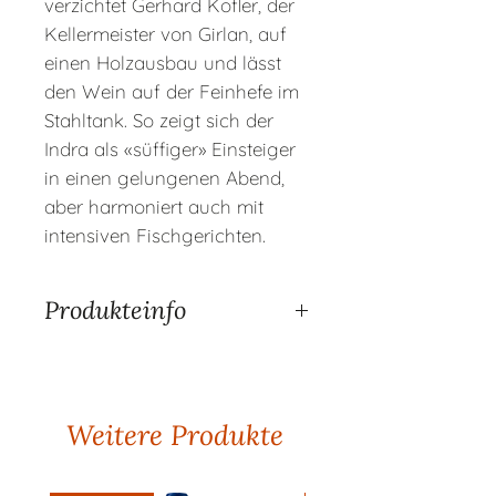
verzichtet Gerhard Kofler, der
Kellermeister von Girlan, auf
einen Holzausbau und lässt
den Wein auf der Feinhefe im
Stahltank. So zeigt sich der
Indra als «süffiger» Einsteiger
in einen gelungenen Abend,
aber harmoniert auch mit
intensiven Fischgerichten.
Produkteinfo
Land
Italien
Region
Südtirol
Produzent
Kellerei Girlan
BIO
Nein
Weitere Produkte
Traubensorte
Sauvignon Blanc
Alkoholgehalt
13.5 %