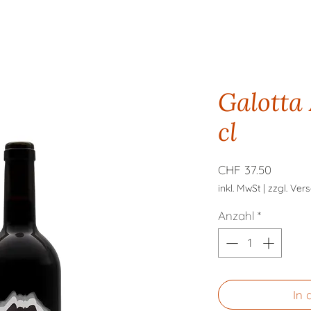
Galotta
cl
Preis
CHF 37.50
inkl. MwSt
|
zzgl. Ver
Anzahl
*
In 