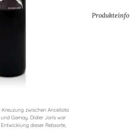
Produkteinfo
Land
Schweiz
Region
Wallis
Produzent
Didier Jor
BIO
Ja
Traubensorte
Ancell
Alkoholgehalt
12.0%
ne Kreuzung zwischen Ancellota
) und Gamay. Didier Joris war
 Entwicklung dieser Rebsorte,