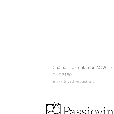
Château La Confession AC 2025, 
Preis
CHF 24.50
inkl. MwSt
|
zzgl. Versandkosten