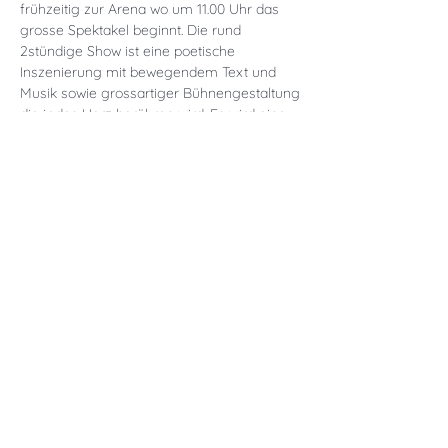
frühzeitig zur Arena wo um 11.00 Uhr das
grosse Spektakel beginnt. Die rund
2stündige Show ist eine poetische
Inszenierung mit bewegendem Text und
Musik sowie grossartiger Bühnengestaltung
die jedes Herz berühren wird. Es wird eine
magische und emotionale Reise wo
Weinbauer und Rebberg aufeinander
treffen. Nach diesem einmaligen Erlebnis
werden wir bei einem feinen Mittagessen
mit Weinbegleitung in Erinnerungen
schwelgen und uns für die Heimreise
stärken.