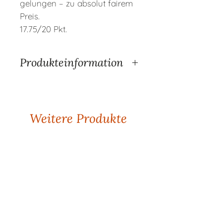
gelungen – zu absolut fairem
Preis.
17.75/20 Pkt.
Produkteinformation
Land
Frankreich
Region
Saint-Émilion
Produzent
Château Moulin Saint-
Georges
Weitere Produkte
Traubensorte
Merlot 80%, Cabernet
Franc 20%
Alkoholgehalt
14.5 % Vol.
En Primeur
En Primeur